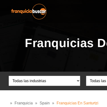
Franquicias D
»
Franquicia
»
Spain
»
Franquicias En Santurtzi