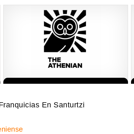
Giroscopios galardonados, fabricados al estilo ateniense ¡Únete a la
Solicite informacion GRATIS
mejor marca griega! ¡Administre su propia franquicia ateniense y
benefíciese de…
 Franquicias En Santurtzi
eniense