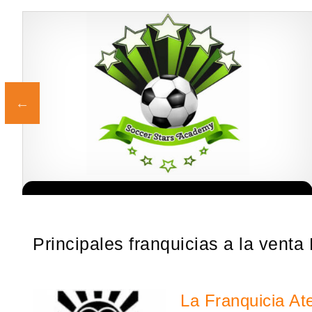
¡Administra tu propia franquicia de academia de fútbol para niños!
Solicite informacion GRATIS
Con más y más padres que buscan activamente involucrar a…
Principales franquicias a la venta
La Franquicia At