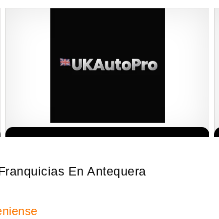
¡Descubra una franquicia de bajo costo en la floreciente industria
Solicite informacion GRATIS
automotriz! Con una inversión de solo 4.750 libras esterlinas, la…
a Franquicias En Antequera
eniense