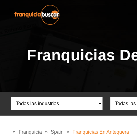
Franquicias D
»
Franquicia
»
Spain
»
Franquicias En Antequera