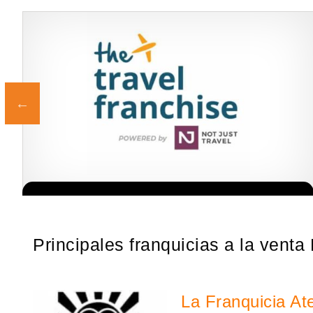
Sobre nosotros The Travel Franchise se estableció hace más de 15
Solicite informacion GRATIS
años y ofrece un modelo comercial simple pero efectivo…
Principales franquicias a la vent
La Franquicia At