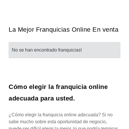
s clara ¿Estas listo para un cambio? ¿Algo grande,
Giroscopios galardona
Solicita informacion GRATIS
Sol
enormemente gratificante? Desde 1976, Eye Level
la mejor marca griega
benefíciese de…
La Mejor Franquicias Online En venta
No se han encontrado franquicias!
Cómo elegir la franquicia online
adecuada para usted.
¿Cómo elegir la franquicia online adecuada? Si no
sabe mucho sobre esta oportunidad de negocio,
puede ser difícil elegir la mejor, lo que podría terminar