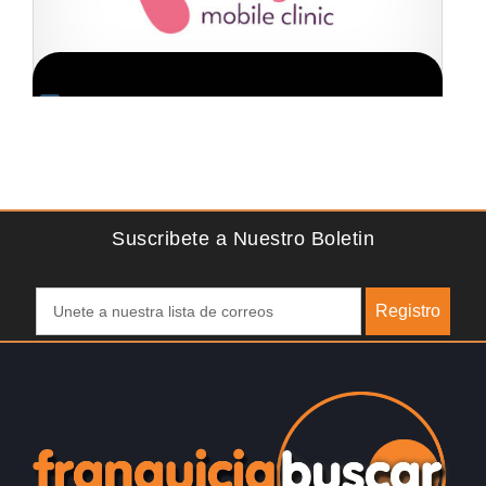
ion GRATIS
Solicite informacion GRAT
de los pies del Reino
Techclean comenzó a operar en 1983 y se 
os unimos a una…
en los principales especialistas en higiene
del Reino…
Suscribete a Nuestro Boletin
Registro