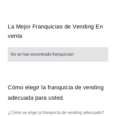
The Travel Franchise se estableció hace más de
Techclean comenzó a 
Solicita informacion GRATIS
Sol
e un modelo comercial simple pero efectivo…
principales especial
La Mejor Franquicias de Vending En
venta
No se han encontrado franquicias!
Cómo elegir la franquicia de vending
adecuada para usted.
¿Cómo se elige la franquicia de vending adecuada?