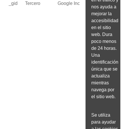
_gid
Tercero
Google Inc
nos ayuda a
mejorar la
accesibilidad
en el sitio
web. Dura
poco menos
de 24 horas.
Una
identificación
única que se
actualiza
mientras
navega por
el sitio web.
Se utiliza
para ayudar
a las cookies