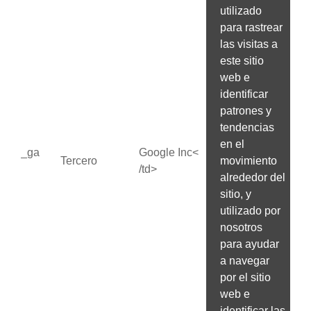
utilizado
para rastrear
las visitas a
este sitio
web e
identificar
patrones y
tendencias
en el
_ga
Google Inc<
Tercero
movimiento
/td>
alrededor del
sitio, y
utilizado por
nosotros
para ayudar
a navegar
por el sitio
web e
identificar las