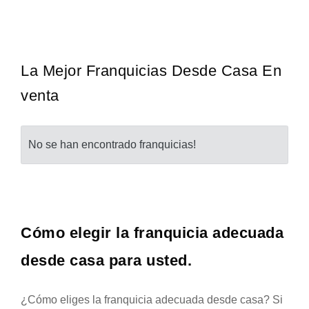
operar en 1983 y se ha convertido en los
La franquicia líder en el c
icita informacion GRATIS
Solicita
stas en higiene de sistemas del Reino…
mayoría de nosotros nos 
La Mejor Franquicias Desde Casa En
venta
No se han encontrado franquicias!
Cómo elegir la franquicia adecuada
desde casa para usted.
¿Cómo eliges la franquicia adecuada desde casa? Si