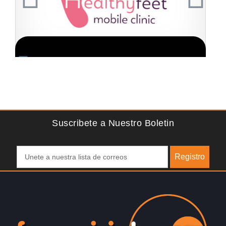
ion GRATIS
Solicite informacion GRAT
de los pies del Reino
¡Administra tu propia franquicia de academi
os unimos a una…
para niños! Con más y más padres que bu
activamente involucrar a…
Suscribete a Nuestro Boletin
Registro