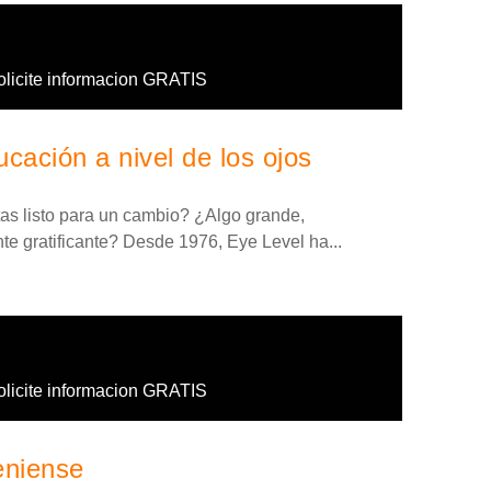
olicite informacion GRATIS
cación a nivel de los ojos
tas listo para un cambio? ¿Algo grande,
 gratificante? Desde 1976, Eye Level ha...
olicite informacion GRATIS
eniense