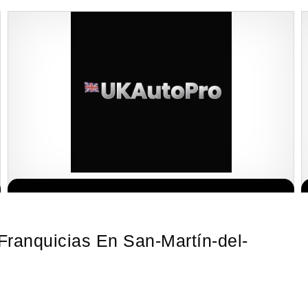
¡Descubra una franquicia de bajo costo en la floreciente industria
Solicite informacion GRATIS
automotriz! Con una inversión de solo 4.750 libras esterlinas, la…
 Franquicias En San-Martín-del-