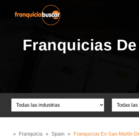
Franquicias De
»
Franquicia
»
Spain
»
Franquicias En San-Martín-D