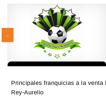
¡Administra tu propia franquicia de academia de fútbol para niños!
Solicite informacion GRATIS
Con más y más padres que buscan activamente involucrar a…
Principales franquicias a la venta
Rey-Aurelio