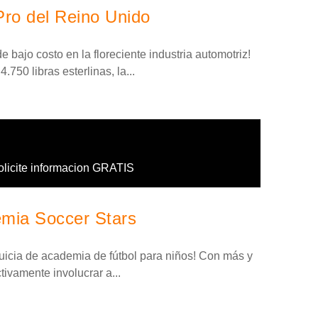
Pro del Reino Unido
 bajo costo en la floreciente industria automotriz!
.750 libras esterlinas, la...
olicite informacion GRATIS
emia Soccer Stars
quicia de academia de fútbol para niños! Con más y
ivamente involucrar a...