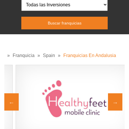
»
Franquicia
»
Spain
»
Franquicias En Andalusia