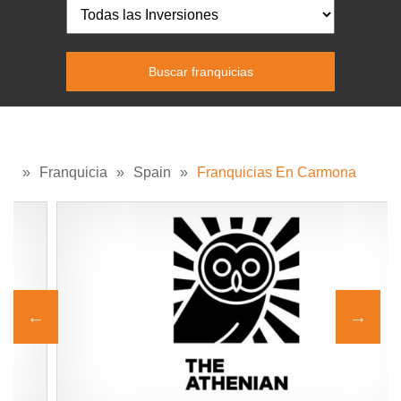
»
Franquicia
»
Spain
»
Franquicias En Carmona