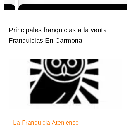
Giroscopios galardonados, fabricados al estilo ateniense ¡Únete a
Solicite informacion GRATIS
la mejor marca griega! ¡Administre su propia franquicia ateniense y
benefíciese de…
Principales franquicias a la venta
Franquicias En Carmona
La Franquicia Ateniense