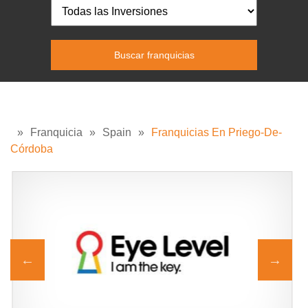
»
Franquicia
»
Spain
»
Franquicias En Priego-De-
Córdoba