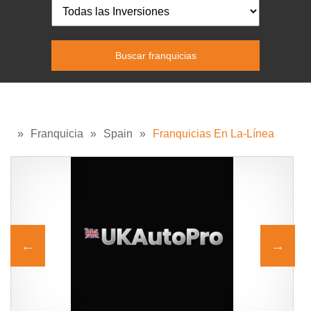
»
Franquicia
»
Spain
»
Franquicias En La-Línea