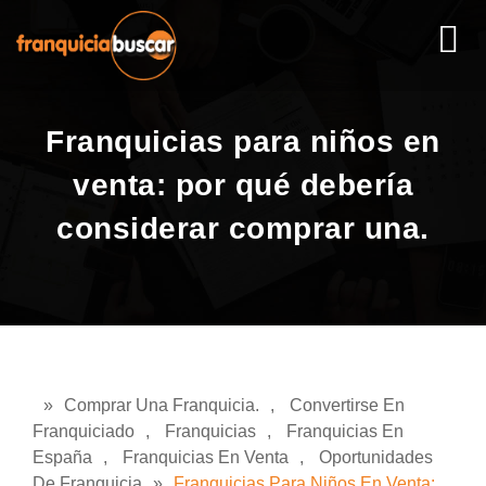
Franquicias para niños en
venta: por qué debería
considerar comprar una.
»
Comprar Una Franquicia.
,
Convertirse En
Franquiciado
,
Franquicias
,
Franquicias En
España
,
Franquicias En Venta
,
Oportunidades
De Franquicia
»
Franquicias Para Niños En Venta: