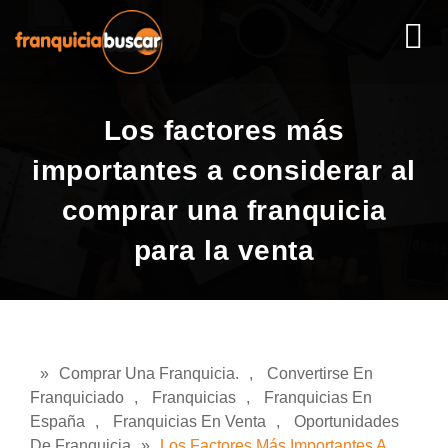
Los factores más
importantes a considerar al
comprar una franquicia
para la venta
»
Comprar Una Franquicia.
,
Convertirse En
Franquiciado
,
Franquicias
,
Franquicias En
España
,
Franquicias En Venta
,
Oportunidades
De Franquicia
»
Los Factores Más Importantes A