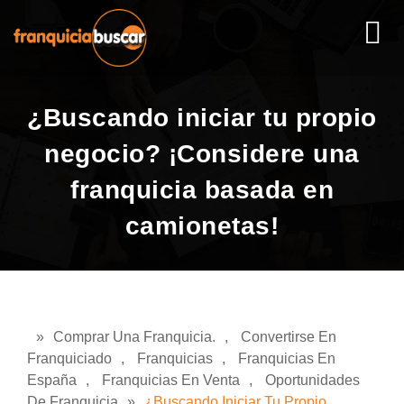
¿Buscando iniciar tu propio
negocio? ¡Considere una
franquicia basada en
camionetas!
»
Comprar Una Franquicia.
,
Convertirse En
Franquiciado
,
Franquicias
,
Franquicias En
España
,
Franquicias En Venta
,
Oportunidades
De Franquicia
»
¿Buscando Iniciar Tu Propio