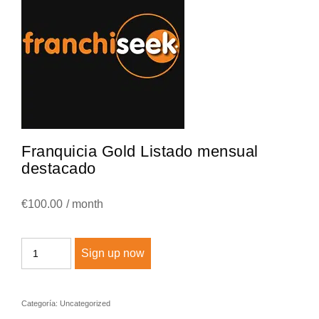
Franquicia Gold Listado mensual
destacado
€
100.00
/ month
Franquicia
Sign up now
Gold
Listado
mensual
Categoría:
Uncategorized
destacado