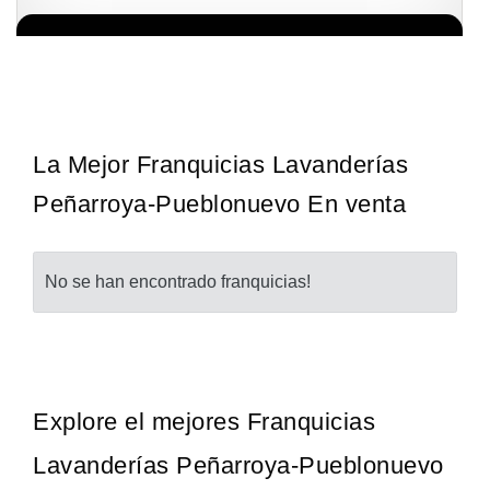
Giroscopios galardonados, fabricados al estilo ateniense ¡Únete a
Solicita informacion GRATIS
la mejor marca griega! ¡Administre su propia franquicia ateniense y
benefíciese de…
La Mejor Franquicias Lavanderías
Peñarroya-Pueblonuevo En venta
No se han encontrado franquicias!
Explore el mejores Franquicias
Lavanderías Peñarroya-Pueblonuevo