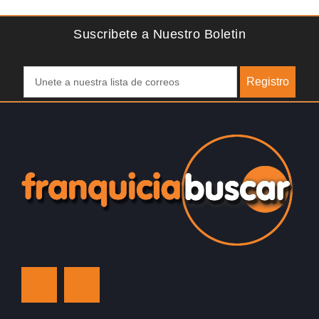
activamente involucrar a…
D
Suscribete a Nuestro Boletin
Registro