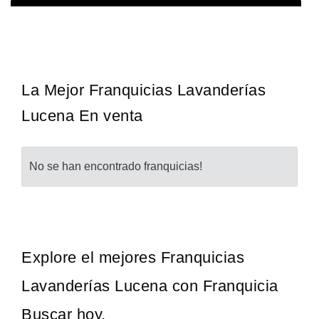
Techclean comenzó a operar en 1983 y se ha convertido en los
Solicita informacion GRATIS
principales especialistas en higiene de sistemas del Reino…
La Mejor Franquicias Lavanderías
Lucena En venta
No se han encontrado franquicias!
Explore el mejores Franquicias
Lavanderías Lucena con Franquicia
Buscar hoy.