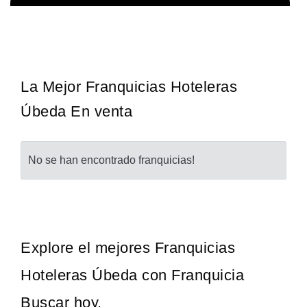
¡Administra tu propia franquicia de academia de fútbol para niños!
Solicita informacion GRATIS
Con más y más padres que buscan activamente involucrar a…
La Mejor Franquicias Hoteleras
Úbeda En venta
No se han encontrado franquicias!
Explore el mejores Franquicias
Hoteleras Úbeda con Franquicia
Buscar hoy.