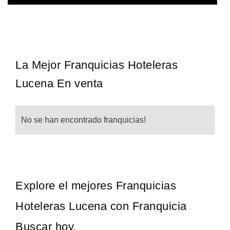
La diferencia es clara ¿Estas listo para un cambio? ¿Algo grande,
Solicita informacion GRATIS
emocionante y enormemente gratificante? Desde 1976, Eye Level
ha…
La Mejor Franquicias Hoteleras
Lucena En venta
No se han encontrado franquicias!
Explore el mejores Franquicias
Hoteleras Lucena con Franquicia
Buscar hoy.