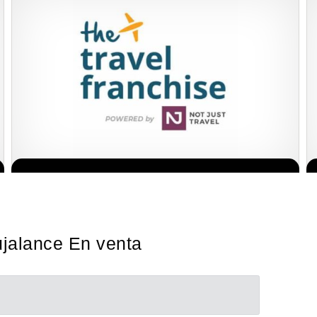
Sobre nosotros The Travel Franchise se estableció hace más de
Solicita informacion GRATIS
15 años y ofrece un modelo comercial simple pero efectivo…
ujalance En venta