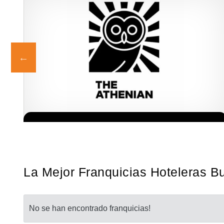
s!
Giroscopios galardonados, fabricados al estilo ateniense ¡Únete a
Solicita informacion GRATIS
la mejor marca griega! ¡Administre su propia franquicia ateniense
y benefíciese de…
La Mejor Franquicias Hoteleras B
No se han encontrado franquicias!