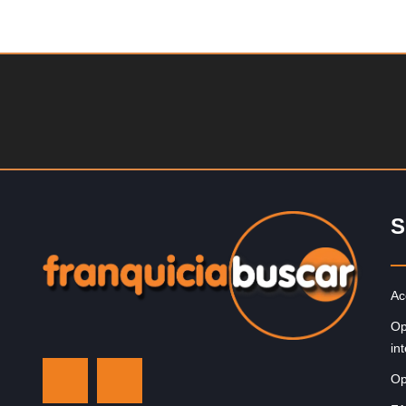
Solicite informacion GRATIS
¡Descubra una franquicia de bajo costo en la florecient
industria automotriz! Con una inversión de solo 4.750 l
esterlinas, la…
S
Ac
Op
in
Op