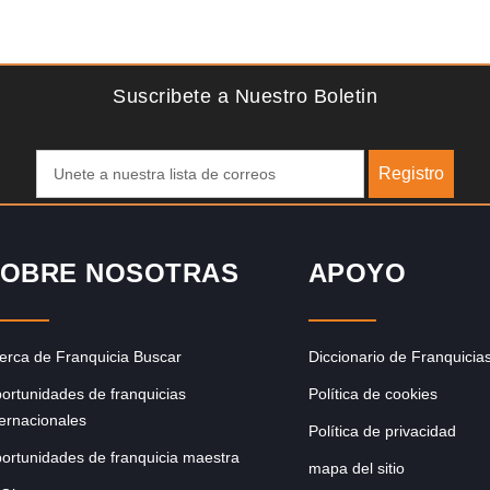
Solicite informacion GRATIS
e
La diferencia es clara ¿Estas listo para un cambio? ¿Algo
ibras
grande, emocionante y enormemente gratificante? Desde
1976, Eye Level ha…
Suscribete a Nuestro Boletin
Registro
OBRE NOSOTRAS
APOYO
erca de Franquicia Buscar
Diccionario de Franquicia
ortunidades de franquicias
Política de cookies
ternacionales
Política de privacidad
ortunidades de franquicia maestra
mapa del sitio