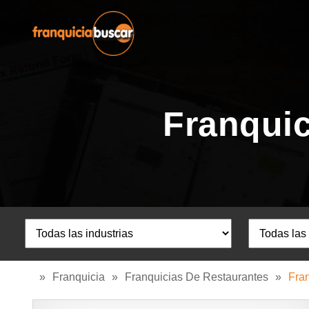
Franquic
»
Franquicia
»
Franquicias De Restaurantes
»
Fra