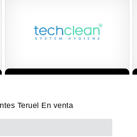
Techclean comenzó a operar en 1983 y se ha convertido en los
Solicita informacion GRATIS
principales especialistas en higiene de sistemas del Reino…
ntes Teruel En venta