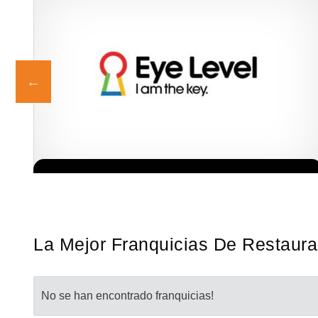
ia
La diferencia es clara ¿Estas listo para un cambio? ¿Algo grande,
Solicita informacion GRATIS
a…
emocionante y enormemente gratificante? Desde 1976, Eye Level
ha…
La Mejor Franquicias De Restaura
No se han encontrado franquicias!