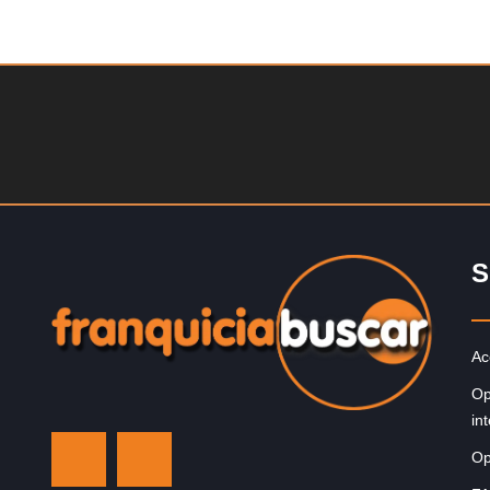
Solicite informacion GRATIS
Giroscopios galardonados, fabricados al estilo atenien
¡Únete a la mejor marca griega! ¡Administre su propia
franquicia ateniense y benefíciese de…
S
Ac
Op
in
Op