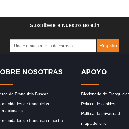
Solicite informacion GRATIS
se
La franquicia líder en el cuidado de los pies del Reino
Unido La mayoría de nosotros nos unimos a una…
Suscribete a Nuestro Boletin
Registro
OBRE NOSOTRAS
APOYO
erca de Franquicia Buscar
Diccionario de Franquicia
ortunidades de franquicias
Política de cookies
ternacionales
Política de privacidad
ortunidades de franquicia maestra
mapa del sitio