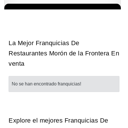
Giroscopios galardonados, fabricados al estilo ateniense ¡Únete a
Solicita informacion GRATIS
la mejor marca griega! ¡Administre su propia franquicia ateniense y
benefíciese de…
La Mejor Franquicias De
Restaurantes Morón de la Frontera En
venta
No se han encontrado franquicias!
Explore el mejores Franquicias De