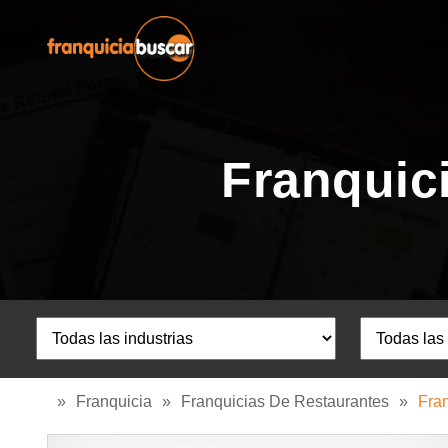
Franquic
»
Franquicia
»
Franquicias De Restaurantes
»
Fra