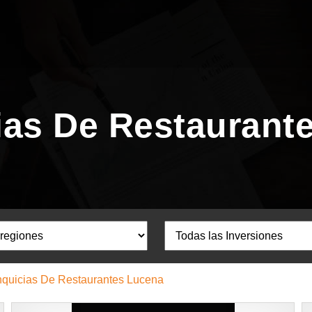
ias De Restaurant
nquicias De Restaurantes Lucena