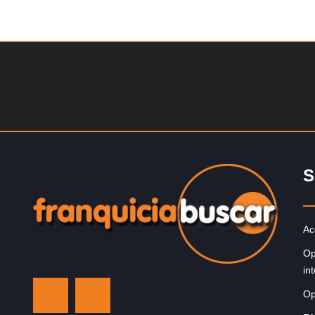
Solicite informacion GRATIS
Sobre nosotros The Travel Franchise se estableció ha
más de 15 años y ofrece un modelo comercial simple 
efectivo…
S
Ac
Op
in
Op