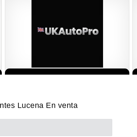
¡Descubra una franquicia de bajo costo en la floreciente industria
Solicita informacion GRATIS
automotriz! Con una inversión de solo 4.750 libras esterlinas, la…
antes Lucena En venta