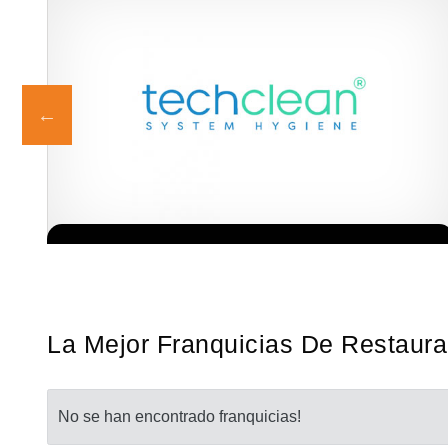
s!
Techclean comenzó a operar en 1983 y se ha convertido en los
Solicita informacion GRATIS
principales especialistas en higiene de sistemas del Reino…
La Mejor Franquicias De Restaur
No se han encontrado franquicias!