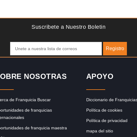
Solicite informacion GRATIS
ce
La franquicia líder en el cuidado de los pies del Reino
pero
Unido La mayoría de nosotros nos unimos a una…
Suscribete a Nuestro Boletin
Registro
OBRE NOSOTRAS
APOYO
erca de Franquicia Buscar
Diccionario de Franquicia
ortunidades de franquicias
Política de cookies
ternacionales
Política de privacidad
ortunidades de franquicia maestra
mapa del sitio