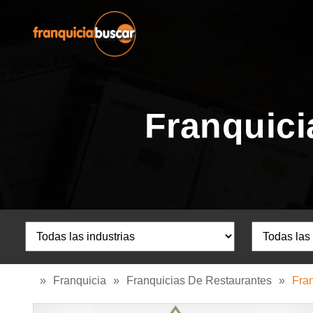
Franquici
»
Franquicia
»
Franquicias De Restaurantes
»
Fra