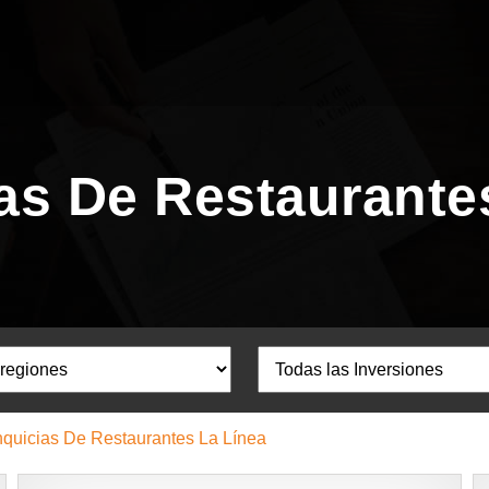
as De Restaurante
nquicias De Restaurantes La Línea