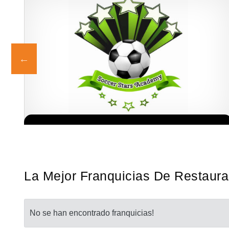
ia
¡Administra tu propia franquicia de academia de fútbol para niños!
Solicita informacion GRATIS
a…
Con más y más padres que buscan activamente involucrar a…
La Mejor Franquicias De Restaura
No se han encontrado franquicias!