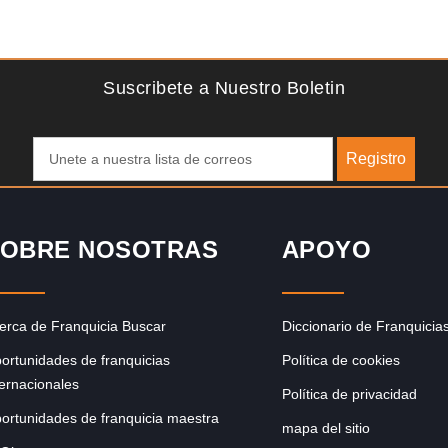
Solicite informacion GRATIS
e
Techclean comenzó a operar en 1983 y se ha convertido
ibras
en los principales especialistas en higiene de sistemas del
Reino…
Suscribete a Nuestro Boletin
Registro
OBRE NOSOTRAS
APOYO
erca de Franquicia Buscar
Diccionario de Franquicia
ortunidades de franquicias
Política de cookies
ternacionales
Política de privacidad
ortunidades de franquicia maestra
mapa del sitio