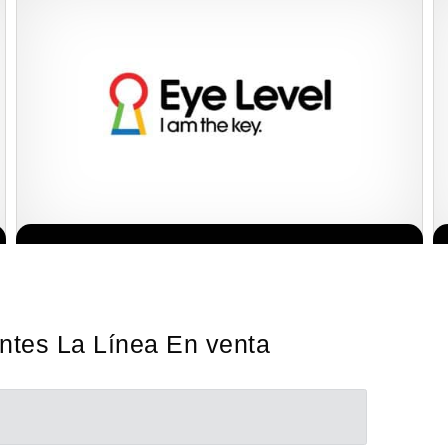
La diferencia es clara ¿Estas listo para un cambio? ¿Algo grande,
Solicita informacion GRATIS
emocionante y enormemente gratificante? Desde 1976, Eye Level
ha…
ntes La Línea En venta