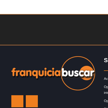
Solicite informacion GRATIS
¡Descubra una franquicia de bajo costo en la florecient
industria automotriz! Con una inversión de solo 4.750 l
esterlinas, la…
S
Ac
Op
in
Op