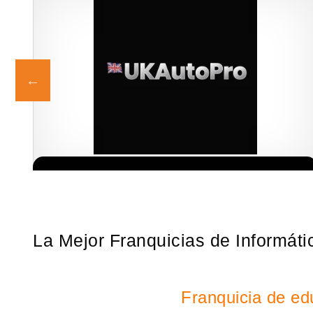
e,
¡Descubra una franquicia de bajo costo en la floreciente industria
Solicita informacion GRATIS
el
automotriz! Con una inversión de solo 4.750 libras esterlinas, la…
La Mejor Franquicias de Informátic
Franquicia de edu