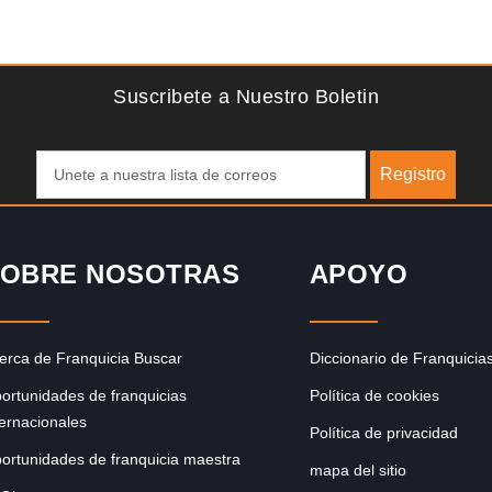
Solicite informacion GRATIS
Techclean comenzó a operar en 1983 y se ha convertido
en los principales especialistas en higiene de sistemas del
Reino…
Suscribete a Nuestro Boletin
Registro
OBRE NOSOTRAS
APOYO
erca de Franquicia Buscar
Diccionario de Franquicia
ortunidades de franquicias
Política de cookies
ternacionales
Política de privacidad
ortunidades de franquicia maestra
mapa del sitio