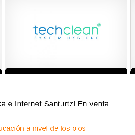
Techclean comenzó a operar en 1983 y se ha convertido en los
Solicita informacion GRATIS
principales especialistas en higiene de sistemas del Reino…
a e Internet Santurtzi En venta
cación a nivel de los ojos