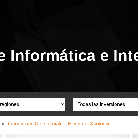
 Informática e Int
»
Franquicias De Informática E Internet Santurtzi