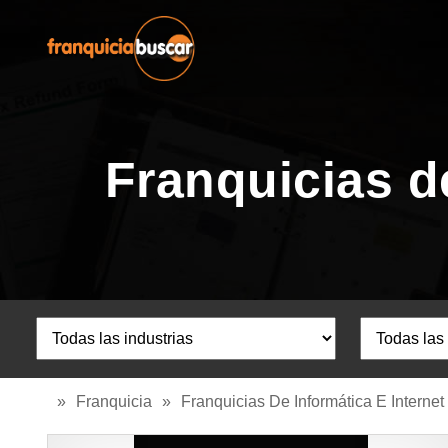
Franquicias de
»
Franquicia
»
Franquicias De Informática E Internet