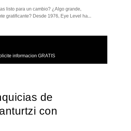
tas listo para un cambio? ¿Algo grande,
 gratificante? Desde 1976, Eye Level ha...
olicite informacion GRATIS
nquicias de
anturtzi con