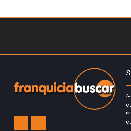
Solicite informacion GRATIS
La franquicia líder en el cuidado de los pies del Reino
Unido La mayoría de nosotros nos unimos a una…
S
Ac
Op
in
Op