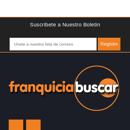
Unido La mayoría de nosotros nos unimos a una…
¿
D
Suscribete a Nuestro Boletin
Registro