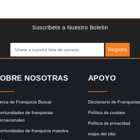
Solicite informacion GRATIS
para
Sobre nosotros The Travel Franchise se estableció hace
e
más de 15 años y ofrece un modelo comercial simple pero
efectivo…
Suscribete a Nuestro Boletin
Registro
OBRE NOSOTRAS
APOYO
erca de Franquicia Buscar
Diccionario de Franquicia
ortunidades de franquicias
Política de cookies
ternacionales
Política de privacidad
ortunidades de franquicia maestra
mapa del sitio