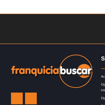
Solicite informacion GRATIS
¡Administra tu propia franquicia de academia de fútbol 
niños! Con más y más padres que buscan activament
involucrar a…
S
Ac
Op
in
Op