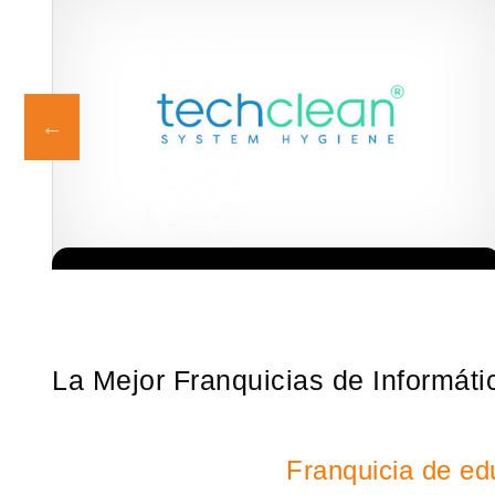
Techclean comenzó a operar en 1983 y se ha convertido en los
Solicita informacion GRATIS
principales especialistas en higiene de sistemas del Reino…
La Mejor Franquicias de Informáti
Franquicia de edu