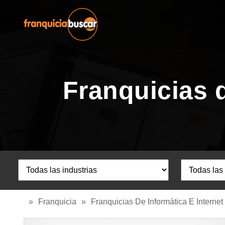
Franquicias 
»
Franquicia
»
Franquicias De Informática E Internet