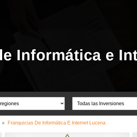
de Informática e In
»
Franquicias De Informática E Internet Lucena