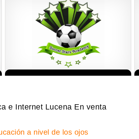
¡Administra tu propia franquicia de academia de fútbol para niños!
Solicita informacion GRATIS
Con más y más padres que buscan activamente involucrar a…
ca e Internet Lucena En venta
cación a nivel de los ojos