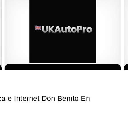
¡Descubra una franquicia de bajo costo en la floreciente industria
Solicita informacion GRATIS
automotriz! Con una inversión de solo 4.750 libras esterlinas, la…
ca e Internet Don Benito En