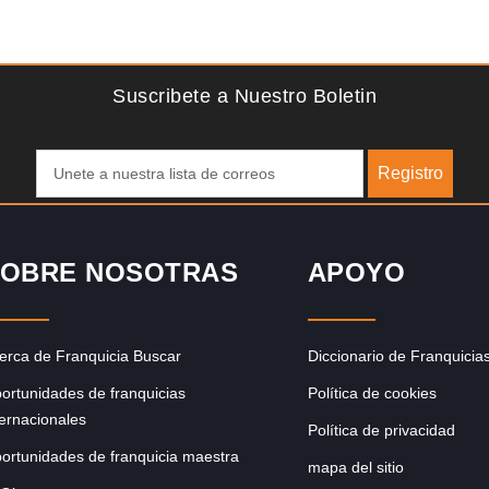
Solicite informacion GRATIS
do
¡Administra tu propia franquicia de academia de fútbol para
 del
niños! Con más y más padres que buscan activamente
involucrar a…
Suscribete a Nuestro Boletin
Registro
OBRE NOSOTRAS
APOYO
erca de Franquicia Buscar
Diccionario de Franquicia
ortunidades de franquicias
Política de cookies
ternacionales
Política de privacidad
ortunidades de franquicia maestra
mapa del sitio