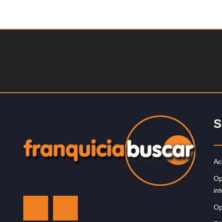
Solicite informacion GRATIS
Techclean comenzó a operar en 1983 y se ha converti
en los principales especialistas en higiene de sistemas
Reino…
S
Ac
Op
in
Op