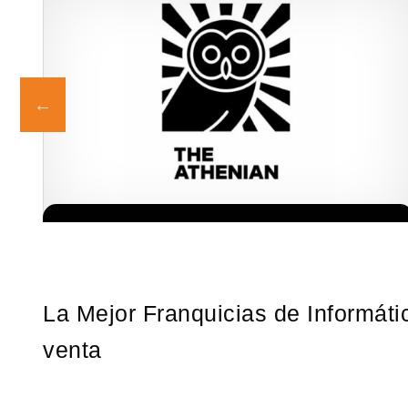
s!
Giroscopios galardonados, fabricados al estilo ateniense ¡Únete a
Solicita informacion GRATIS
la mejor marca griega! ¡Administre su propia franquicia ateniense
y benefíciese de…
La Mejor Franquicias de Informáti
venta