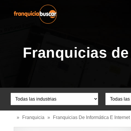
Franquicias de
»
Franquicia
»
Franquicias De Informática E Internet