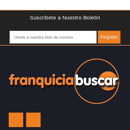
activamente involucrar a…
D
Suscribete a Nuestro Boletin
Registro