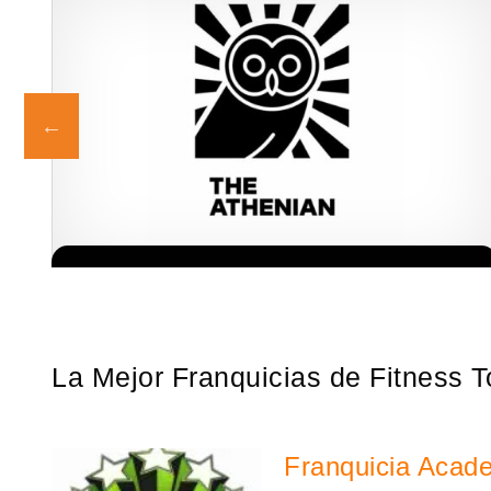
ia
Giroscopios galardonados, fabricados al estilo ateniense ¡Únete a
Solicita informacion GRATIS
a…
la mejor marca griega! ¡Administre su propia franquicia ateniense
y benefíciese de…
La Mejor Franquicias de Fitness T
Franquicia Acad