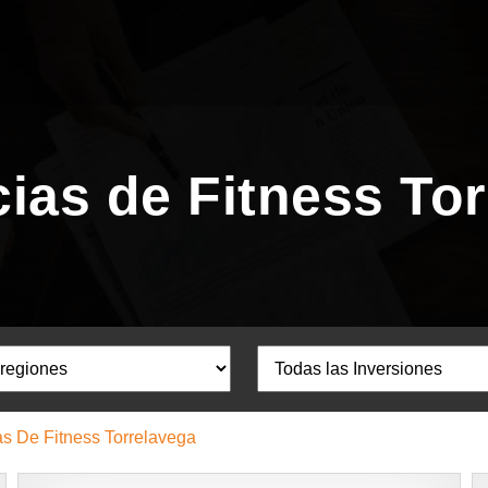
ias de Fitness To
as De Fitness Torrelavega