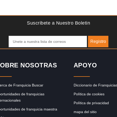
Solicite informacion GRATIS
Giroscopios galardonados, fabricados al estilo ateniense
¡Únete a la mejor marca griega! ¡Administre su propia
franquicia ateniense y benefíciese de…
Suscribete a Nuestro Boletin
Registro
OBRE NOSOTRAS
APOYO
erca de Franquicia Buscar
Diccionario de Franquicia
ortunidades de franquicias
Política de cookies
ternacionales
Política de privacidad
ortunidades de franquicia maestra
mapa del sitio