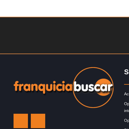
Solicite informacion GRATIS
La franquicia líder en el cuidado de los pies del Reino
Unido La mayoría de nosotros nos unimos a una…
S
Ac
Op
in
Op