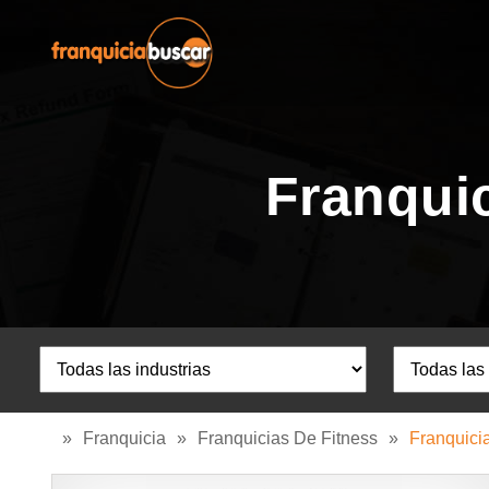
Franquic
»
Franquicia
»
Franquicias De Fitness
»
Franquici