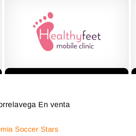
La franquicia líder en el cuidado de los pies del Reino Unido La
Solicita informacion GRATIS
mayoría de nosotros nos unimos a una…
orrelavega En venta
emia Soccer Stars