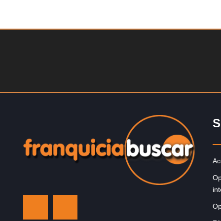
Solicite informacion GRATIS
La franquicia líder en el cuidado de los pies del Reino
Unido La mayoría de nosotros nos unimos a una…
S
Ac
Op
in
Op