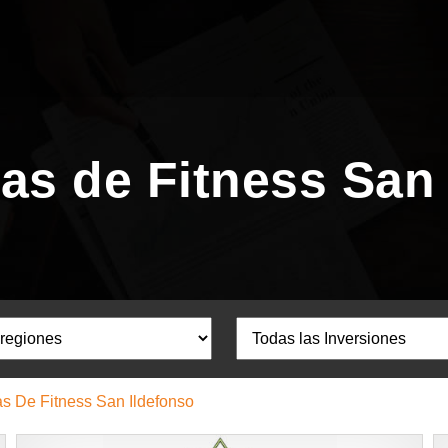
as de Fitness San
as De Fitness San Ildefonso