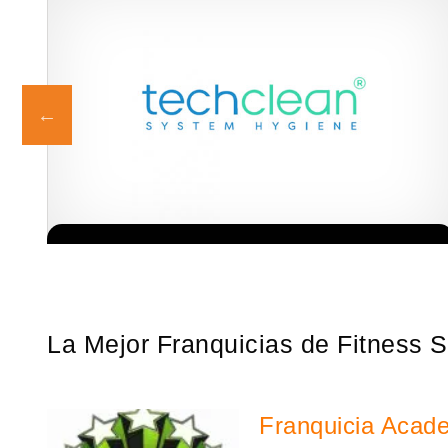
 a
Techclean comenzó a operar en 1983 y se ha convertido en los
Solicita informacion GRATIS
se
principales especialistas en higiene de sistemas del Reino…
La Mejor Franquicias de Fitness S
Franquicia Acad