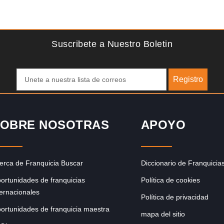
Solicite informacion GRATIS
¡Descubra una franquicia de bajo costo en la floreciente
industria automotriz! Con una inversión de solo 4.750 libras
esterlinas, la…
Suscribete a Nuestro Boletin
Registro
OBRE NOSOTRAS
APOYO
erca de Franquicia Buscar
Diccionario de Franquicia
ortunidades de franquicias
Política de cookies
ternacionales
Política de privacidad
ortunidades de franquicia maestra
mapa del sitio