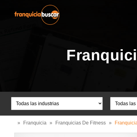
Franquici
»
Franquicia
»
Franquicias De Fitness
»
Franquici