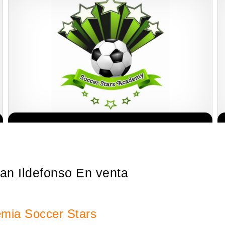
¡Administra tu propia franquicia de academia de fútbol para niños!
Solicita informacion GRATIS
Con más y más padres que buscan activamente involucrar a…
an Ildefonso En venta
emia Soccer Stars