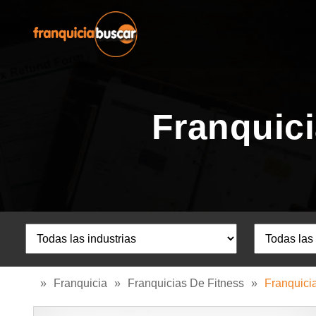
Franquic
»
Franquicia
»
Franquicias De Fitness
»
Franquici