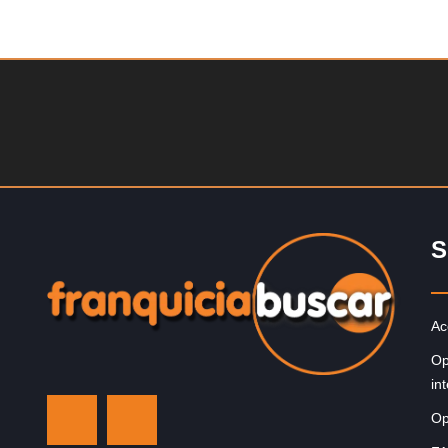
Solicite informacion GRATIS
La diferencia es clara ¿Estas listo para un cambio? ¿A
grande, emocionante y enormemente gratificante? Des
1976, Eye Level ha…
S
Ac
Op
in
Op