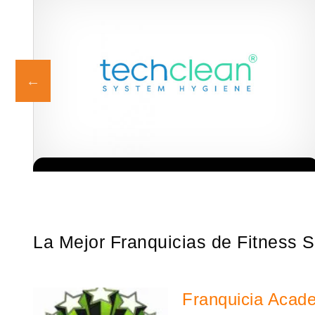
s!
Techclean comenzó a operar en 1983 y se ha convertido en los
Solicita informacion GRATIS
principales especialistas en higiene de sistemas del Reino…
La Mejor Franquicias de Fitness 
Franquicia Acad