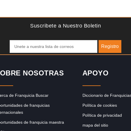
Solicite informacion GRATIS
lgo
Sobre nosotros The Travel Franchise se estableció hace
de
más de 15 años y ofrece un modelo comercial simple pero
efectivo…
Suscribete a Nuestro Boletin
Registro
OBRE NOSOTRAS
APOYO
erca de Franquicia Buscar
Diccionario de Franquicia
ortunidades de franquicias
Política de cookies
ternacionales
Política de privacidad
ortunidades de franquicia maestra
mapa del sitio