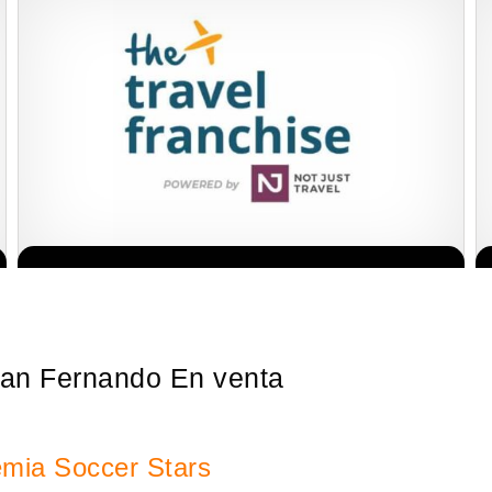
Sobre nosotros The Travel Franchise se estableció hace más de
Solicita informacion GRATIS
15 años y ofrece un modelo comercial simple pero efectivo…
San Fernando En venta
emia Soccer Stars