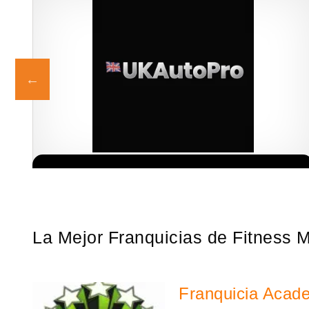
¡Descubra una franquicia de bajo costo en la floreciente industria
Solicita informacion GRATIS
automotriz! Con una inversión de solo 4.750 libras esterlinas, la…
La Mejor Franquicias de Fitness 
Franquicia Acad