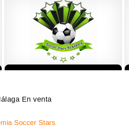
¡Administra tu propia franquicia de academia de fútbol para niños!
Solicita informacion GRATIS
Con más y más padres que buscan activamente involucrar a…
Málaga En venta
emia Soccer Stars