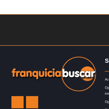
Solicite informacion GRATIS
La franquicia líder en el cuidado de los pies del Reino
Unido La mayoría de nosotros nos unimos a una…
S
Ac
Op
in
Op