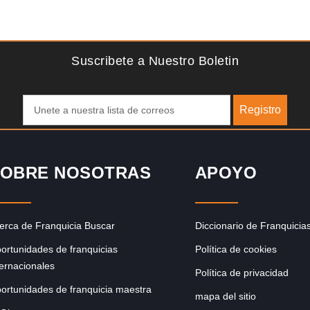
Solicite informacion GRATIS
Giroscopios galardonados, fabricados al estilo ateniense
¡Únete a la mejor marca griega! ¡Administre su propia
franquicia ateniense y benefíciese de…
Suscribete a Nuestro Boletin
Registro
OBRE NOSOTRAS
APOYO
erca de Franquicia Buscar
Diccionario de Franquicia
ortunidades de franquicias
Política de cookies
ternacionales
Política de privacidad
ortunidades de franquicia maestra
mapa del sitio