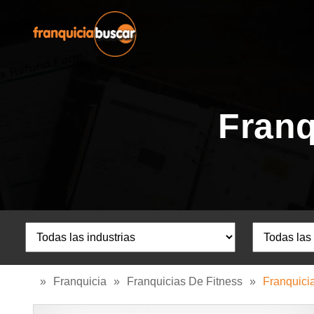
Franq
»
Franquicia
»
Franquicias De Fitness
»
Franquici