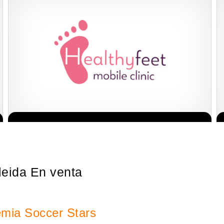
La franquicia líder en el cuidado de los pies del Reino Unido La
Solicita informacion GRATIS
mayoría de nosotros nos unimos a una…
leida En venta
emia Soccer Stars