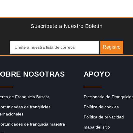
Solicite informacion GRATIS
ce
Techclean comenzó a operar en 1983 y se ha convertido
pero
en los principales especialistas en higiene de sistemas del
Reino…
Suscribete a Nuestro Boletin
Registro
OBRE NOSOTRAS
APOYO
erca de Franquicia Buscar
Diccionario de Franquicia
ortunidades de franquicias
Política de cookies
ternacionales
Política de privacidad
ortunidades de franquicia maestra
mapa del sitio