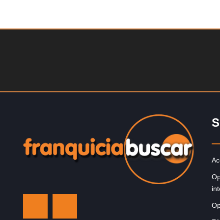
Solicite informacion GRATIS
Sobre nosotros The Travel Franchise se estableció ha
más de 15 años y ofrece un modelo comercial simple 
efectivo…
S
Ac
Op
in
Op