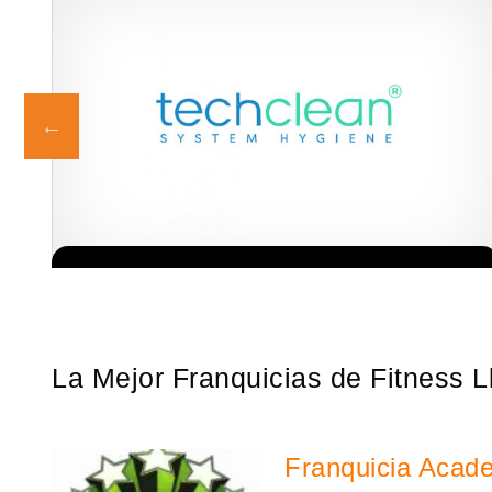
e
Techclean comenzó a operar en 1983 y se ha convertido en los
Solicita informacion GRATIS
principales especialistas en higiene de sistemas del Reino…
La Mejor Franquicias de Fitness L
Franquicia Acad