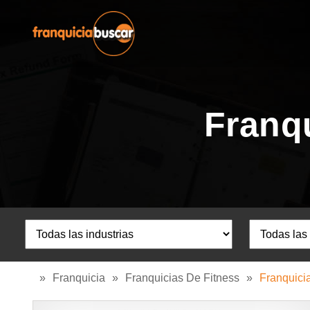
Franq
»
Franquicia
»
Franquicias De Fitness
»
Franquici