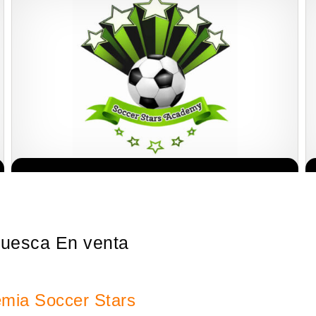
¡Administra tu propia franquicia de academia de fútbol para niños!
Solicita informacion GRATIS
Con más y más padres que buscan activamente involucrar a…
Huesca En venta
emia Soccer Stars