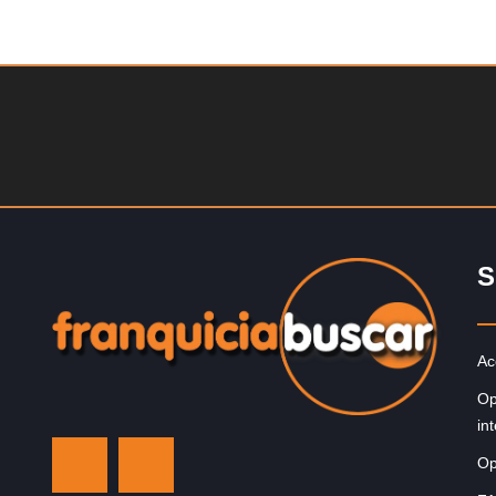
Solicite informacion GRATIS
Techclean comenzó a operar en 1983 y se ha converti
en los principales especialistas en higiene de sistemas
Reino…
S
Ac
Op
in
Op