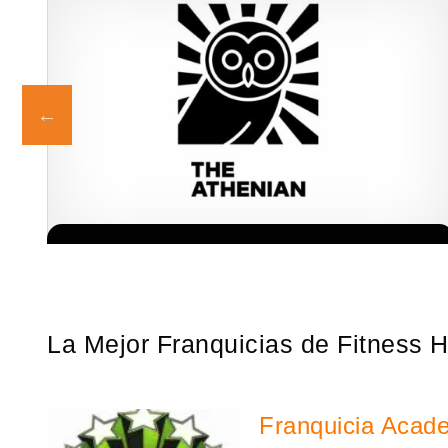
Giroscopios galardonados, fabricados al estilo ateniense ¡Únete a
Solicita informacion GRATIS
la mejor marca griega! ¡Administre su propia franquicia ateniense
y benefíciese de…
La Mejor Franquicias de Fitness 
Franquicia Acad