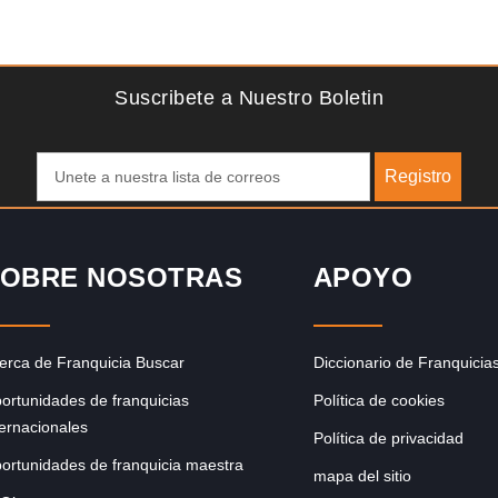
Solicite informacion GRATIS
do
Sobre nosotros The Travel Franchise se estableció hace
 del
más de 15 años y ofrece un modelo comercial simple pero
efectivo…
Suscribete a Nuestro Boletin
Registro
OBRE NOSOTRAS
APOYO
erca de Franquicia Buscar
Diccionario de Franquicia
ortunidades de franquicias
Política de cookies
ternacionales
Política de privacidad
ortunidades de franquicia maestra
mapa del sitio