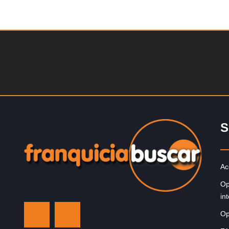
Solicite informacion GRATIS
¡Administra tu propia franquicia de academia de fútbol 
niños! Con más y más padres que buscan activament
involucrar a…
S
Ac
Op
in
Op