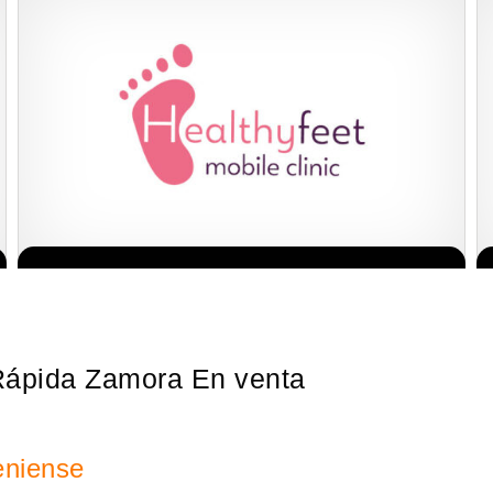
La franquicia líder en el cuidado de los pies del Reino Unido La
Solicita informacion GRATIS
mayoría de nosotros nos unimos a una…
Rápida Zamora En venta
eniense