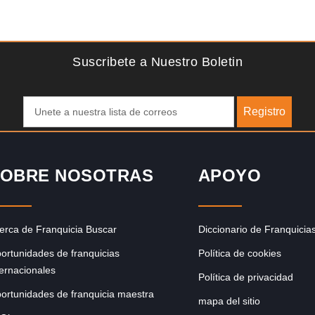
Solicite informacion GRATIS
para
La franquicia líder en el cuidado de los pies del Reino
e
Unido La mayoría de nosotros nos unimos a una…
Suscribete a Nuestro Boletin
Registro
OBRE NOSOTRAS
APOYO
erca de Franquicia Buscar
Diccionario de Franquicia
ortunidades de franquicias
Política de cookies
ternacionales
Política de privacidad
ortunidades de franquicia maestra
mapa del sitio