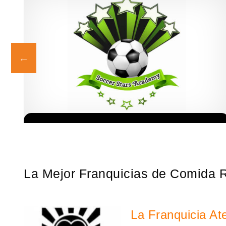
 a
¡Administra tu propia franquicia de academia de fútbol para niños!
Solicita informacion GRATIS
se
Con más y más padres que buscan activamente involucrar a…
La Mejor Franquicias de Comida 
La Franquicia At