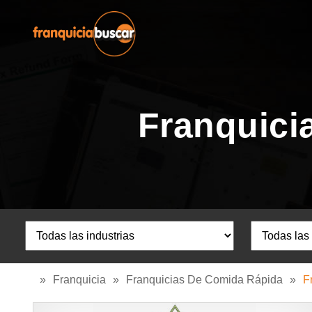
Franquici
»
Franquicia
»
Franquicias De Comida Rápida
»
F