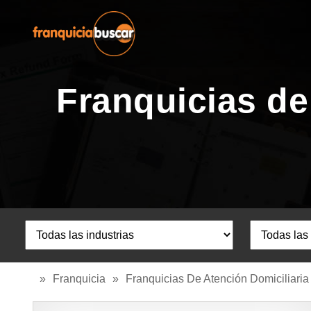
Franquicias de
»
Franquicia
»
Franquicias De Atención Domiciliaria