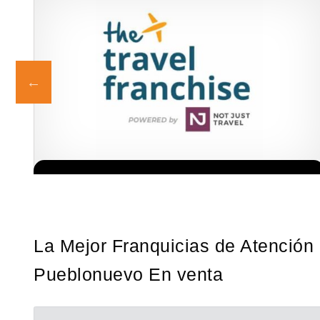
s!
Sobre nosotros The Travel Franchise se estableció hace más de
Solicita informacion GRATIS
15 años y ofrece un modelo comercial simple pero efectivo…
La Mejor Franquicias de Atención 
Pueblonuevo En venta