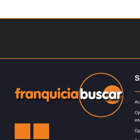
Solicite informacion GRATIS
¡Descubra una franquicia de bajo costo en la florecient
industria automotriz! Con una inversión de solo 4.750 l
esterlinas, la…
S
Ac
Op
in
Op