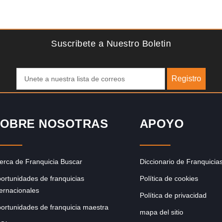
Solicite informacion GRATIS
e
Sobre nosotros The Travel Franchise se estableció hace
ibras
más de 15 años y ofrece un modelo comercial simple pero
efectivo…
Suscribete a Nuestro Boletin
Registro
OBRE NOSOTRAS
APOYO
erca de Franquicia Buscar
Diccionario de Franquicia
ortunidades de franquicias
Política de cookies
ternacionales
Política de privacidad
ortunidades de franquicia maestra
mapa del sitio