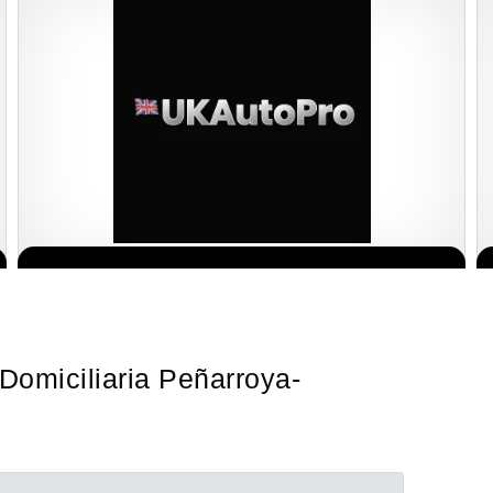
¡Descubra una franquicia de bajo costo en la floreciente industria
Solicita informacion GRATIS
automotriz! Con una inversión de solo 4.750 libras esterlinas, la…
Domiciliaria Peñarroya-