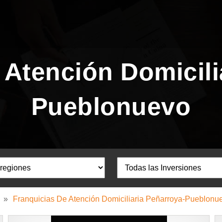
 Atención Domicili
Pueblonuevo
»
Franquicias De Atención Domiciliaria Peñarroya-Pueblonu