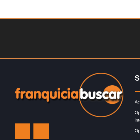
Solicite informacion GRATIS
Giroscopios galardonados, fabricados al estilo atenien
¡Únete a la mejor marca griega! ¡Administre su propia
franquicia ateniense y benefíciese de…
S
Ac
Op
in
Op