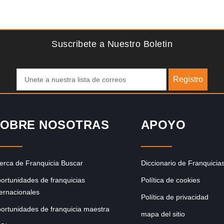
Solicite informacion GRATIS
se
¡Descubra una franquicia de bajo costo en la floreciente
industria automotriz! Con una inversión de solo 4.750 libras
esterlinas, la…
Suscribete a Nuestro Boletin
Registro
OBRE NOSOTRAS
APOYO
erca de Franquicia Buscar
Diccionario de Franquicia
ortunidades de franquicias
Política de cookies
ternacionales
Política de privacidad
ortunidades de franquicia maestra
mapa del sitio