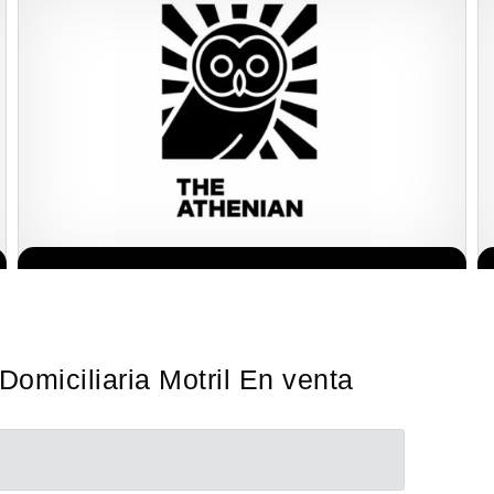
Giroscopios galardonados, fabricados al estilo ateniense ¡Únete a
Solicita informacion GRATIS
la mejor marca griega! ¡Administre su propia franquicia ateniense
y benefíciese de…
Domiciliaria Motril En venta