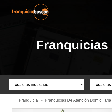
Franquicias 
»
Franquicia
»
Franquicias De Atención Domiciliaria