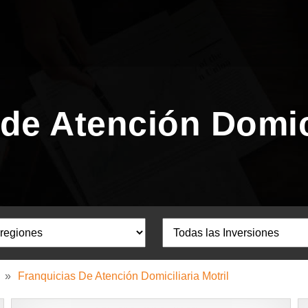
de Atención Domici
»
Franquicias De Atención Domiciliaria Motril