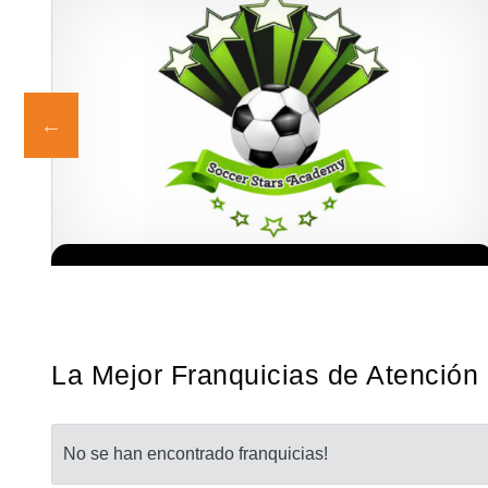
ia
¡Administra tu propia franquicia de academia de fútbol para niños!
Solicita informacion GRATIS
a…
Con más y más padres que buscan activamente involucrar a…
La Mejor Franquicias de Atención 
No se han encontrado franquicias!