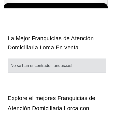
Giroscopios galardonados, fabricados al estilo ateniense ¡Únete a
Solicita informacion GRATIS
la mejor marca griega! ¡Administre su propia franquicia ateniense y
benefíciese de…
La Mejor Franquicias de Atención
Domiciliaria Lorca En venta
No se han encontrado franquicias!
Explore el mejores Franquicias de
Atención Domiciliaria Lorca con