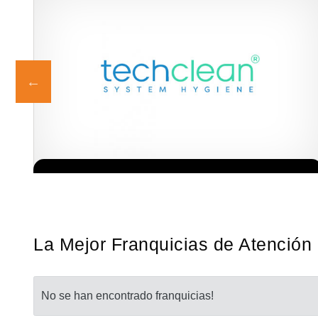
ia
Techclean comenzó a operar en 1983 y se ha convertido en los
Solicita informacion GRATIS
a…
principales especialistas en higiene de sistemas del Reino…
La Mejor Franquicias de Atención 
No se han encontrado franquicias!