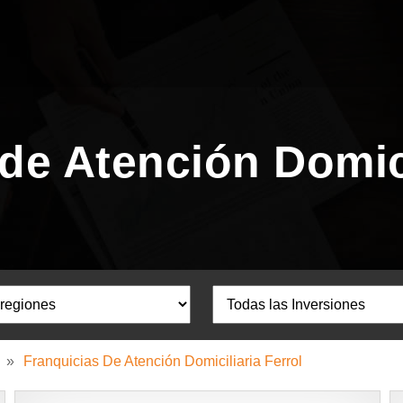
de Atención Domici
»
Franquicias De Atención Domiciliaria Ferrol