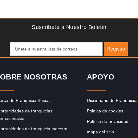
Solicite informacion GRATIS
lgo
¡Descubra una franquicia de bajo costo en la floreciente
de
industria automotriz! Con una inversión de solo 4.750 libras
esterlinas, la…
Suscribete a Nuestro Boletin
Registro
OBRE NOSOTRAS
APOYO
erca de Franquicia Buscar
Diccionario de Franquicia
ortunidades de franquicias
Política de cookies
ternacionales
Política de privacidad
ortunidades de franquicia maestra
mapa del sitio