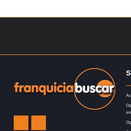
Solicite informacion GRATIS
La diferencia es clara ¿Estas listo para un cambio? ¿A
grande, emocionante y enormemente gratificante? Des
1976, Eye Level ha…
S
Ac
Op
in
Op