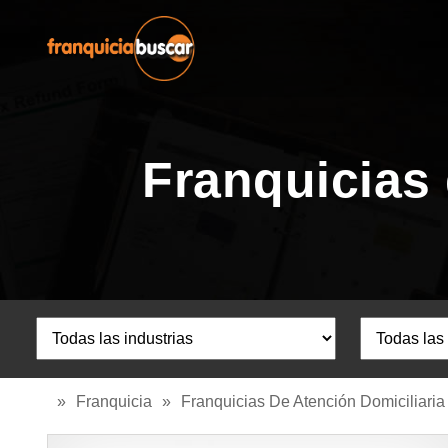
Franquicias 
»
Franquicia
»
Franquicias De Atención Domiciliaria