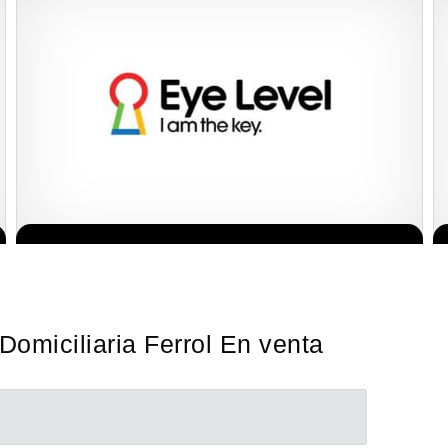
La diferencia es clara ¿Estas listo para un cambio? ¿Algo grande,
Solicita informacion GRATIS
emocionante y enormemente gratificante? Desde 1976, Eye Level
ha…
Domiciliaria Ferrol En venta