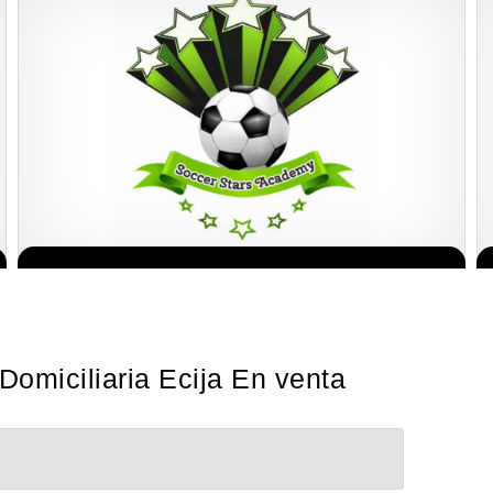
¡Administra tu propia franquicia de academia de fútbol para niños!
Solicita informacion GRATIS
Con más y más padres que buscan activamente involucrar a…
Domiciliaria Ecija En venta