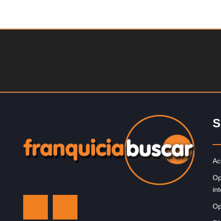
Solicite informacion GRATIS
¡Administra tu propia franquicia de academia de fútbol 
niños! Con más y más padres que buscan activament
involucrar a…
S
Ac
Op
in
Op