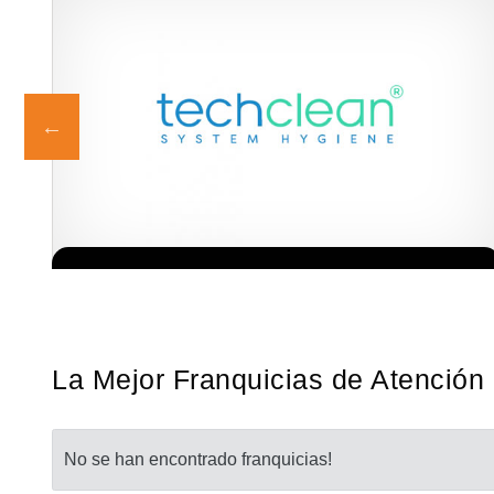
ia
Techclean comenzó a operar en 1983 y se ha convertido en los
Solicita informacion GRATIS
a…
principales especialistas en higiene de sistemas del Reino…
La Mejor Franquicias de Atención 
No se han encontrado franquicias!