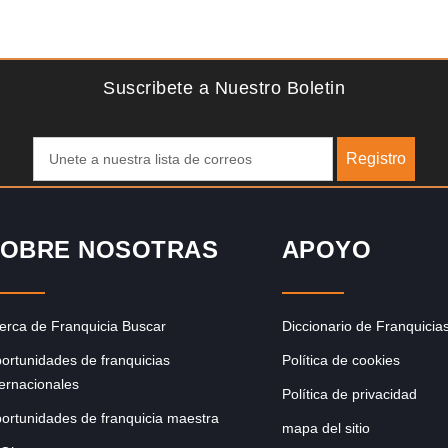
Solicite informacion GRATIS
para
La franquicia líder en el cuidado de los pies del Reino
e
Unido La mayoría de nosotros nos unimos a una…
Suscribete a Nuestro Boletin
Registro
OBRE NOSOTRAS
APOYO
erca de Franquicia Buscar
Diccionario de Franquicia
ortunidades de franquicias
Política de cookies
ternacionales
Política de privacidad
ortunidades de franquicia maestra
mapa del sitio