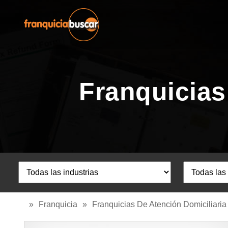
Franquicias
»
Franquicia
»
Franquicias De Atención Domiciliaria