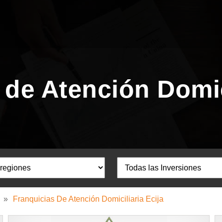
 de Atención Domici
»
Franquicias De Atención Domiciliaria Ecija