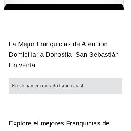
Techclean comenzó a operar en 1983 y se ha convertido en los
Solicita informacion GRATIS
principales especialistas en higiene de sistemas del Reino…
La Mejor Franquicias de Atención
Domiciliaria Donostia–San Sebastián
En venta
No se han encontrado franquicias!
Explore el mejores Franquicias de