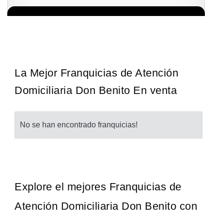
Giroscopios galardonados, fabricados al estilo ateniense ¡Únete a
Solicita informacion GRATIS
la mejor marca griega! ¡Administre su propia franquicia ateniense y
benefíciese de…
La Mejor Franquicias de Atención
Domiciliaria Don Benito En venta
No se han encontrado franquicias!
Explore el mejores Franquicias de
Atención Domiciliaria Don Benito con