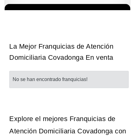
Giroscopios galardonados, fabricados al estilo ateniense ¡Únete a
Solicita informacion GRATIS
la mejor marca griega! ¡Administre su propia franquicia ateniense y
benefíciese de…
La Mejor Franquicias de Atención
Domiciliaria Covadonga En venta
No se han encontrado franquicias!
Explore el mejores Franquicias de
Atención Domiciliaria Covadonga con