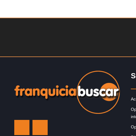
Solicite informacion GRATIS
Sobre nosotros The Travel Franchise se estableció ha
más de 15 años y ofrece un modelo comercial simple 
efectivo…
S
Ac
Op
in
Op