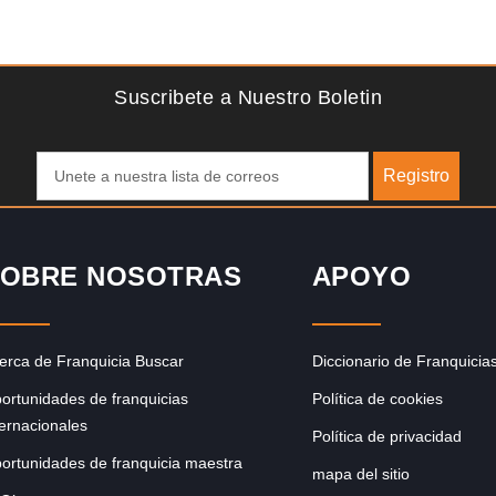
Solicite informacion GRATIS
ce
¡Descubra una franquicia de bajo costo en la floreciente
pero
industria automotriz! Con una inversión de solo 4.750 libras
esterlinas, la…
Suscribete a Nuestro Boletin
Registro
OBRE NOSOTRAS
APOYO
erca de Franquicia Buscar
Diccionario de Franquicia
ortunidades de franquicias
Política de cookies
ternacionales
Política de privacidad
ortunidades de franquicia maestra
mapa del sitio