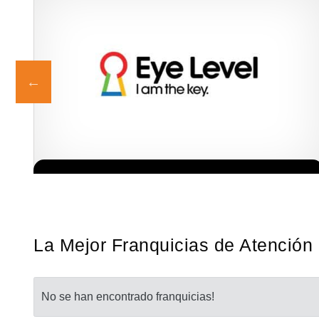
ia
La diferencia es clara ¿Estas listo para un cambio? ¿Algo grande,
Solicita informacion GRATIS
a…
emocionante y enormemente gratificante? Desde 1976, Eye Level
ha…
La Mejor Franquicias de Atención 
No se han encontrado franquicias!