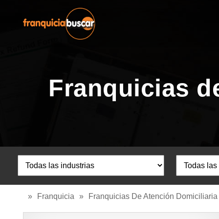
Franquicias de
»
Franquicia
»
Franquicias De Atención Domiciliaria