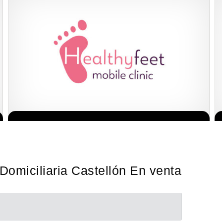
La franquicia líder en el cuidado de los pies del Reino Unido La
Solicita informacion GRATIS
mayoría de nosotros nos unimos a una…
Domiciliaria Castellón En venta