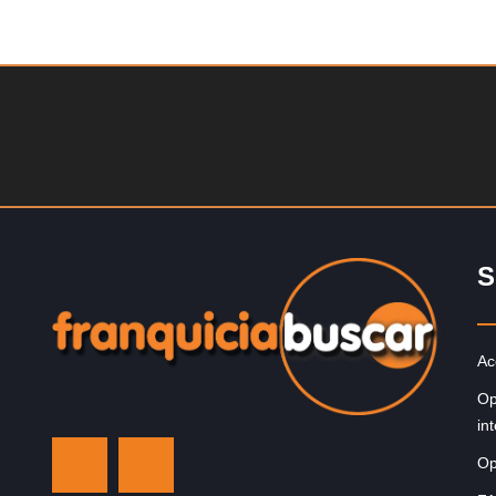
Solicite informacion GRATIS
Sobre nosotros The Travel Franchise se estableció ha
más de 15 años y ofrece un modelo comercial simple 
efectivo…
S
Ac
Op
in
Op