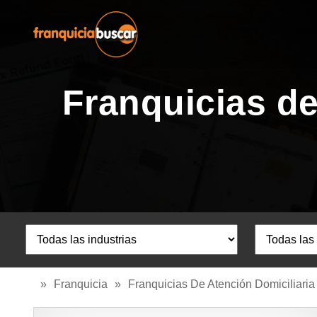
Franquicias de
»
Franquicia
»
Franquicias De Atención Domiciliaria