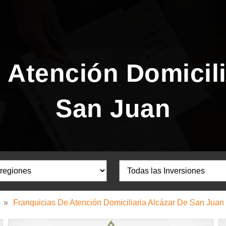
 Atención Domicili
San Juan
»
Franquicias De Atención Domiciliaria Alcázar De San Juan