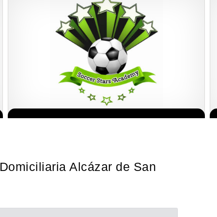
¡Administra tu propia franquicia de academia de fútbol para niños!
Solicita informacion GRATIS
Con más y más padres que buscan activamente involucrar a…
Domiciliaria Alcázar de San