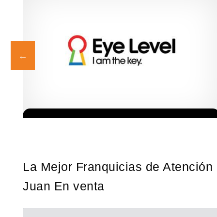
La diferencia es clara ¿Estas listo para un cambio? ¿Algo grande,
Solicita informacion GRATIS
emocionante y enormemente gratificante? Desde 1976, Eye Level
ha…
La Mejor Franquicias de Atención 
Juan En venta