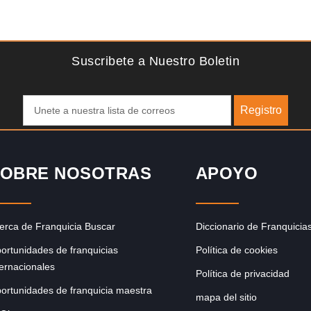
Solicite informacion GRATIS
ce
¡Administra tu propia franquicia de academia de fútbol para
pero
niños! Con más y más padres que buscan activamente
involucrar a…
Suscribete a Nuestro Boletin
Registro
OBRE NOSOTRAS
APOYO
erca de Franquicia Buscar
Diccionario de Franquicia
ortunidades de franquicias
Política de cookies
ternacionales
Política de privacidad
ortunidades de franquicia maestra
mapa del sitio