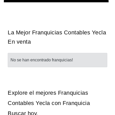
en los
¡Administra tu propia franquicia de academia de fútbol para ni
Solicita informacion GRATIS
ino…
Con más y más padres que buscan activamente involucrar a…
La Mejor Franquicias Contables Yecla
En venta
No se han encontrado franquicias!
Explore el mejores Franquicias
Contables Yecla con Franquicia
Buscar hoy.