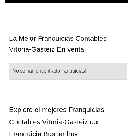
La diferencia es clara ¿Estas listo para un cambio? ¿Algo grande,
Solicita informacion GRATIS
emocionante y enormemente gratificante? Desde 1976, Eye Level
ha…
La Mejor Franquicias Contables
Vitoria-Gasteiz En venta
No se han encontrado franquicias!
Explore el mejores Franquicias
Contables Vitoria-Gasteiz con
Franquicia Buscar hoy.