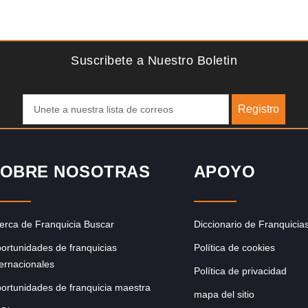
Solicite informacion GRATIS
lgo
¡Administra tu propia franquicia de academia de fútbol para
de
niños! Con más y más padres que buscan activamente
involucrar a…
Suscribete a Nuestro Boletin
Registro
OBRE NOSOTRAS
APOYO
erca de Franquicia Buscar
Diccionario de Franquicia
ortunidades de franquicias
Política de cookies
ternacionales
Política de privacidad
ortunidades de franquicia maestra
mapa del sitio