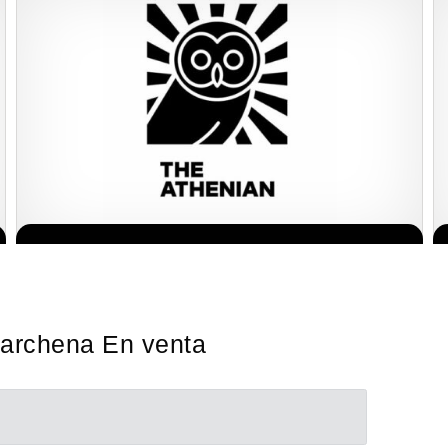
Giroscopios galardonados, fabricados al estilo ateniense ¡Únete a
Solicita informacion GRATIS
la mejor marca griega! ¡Administre su propia franquicia ateniense
y benefíciese de…
Marchena En venta