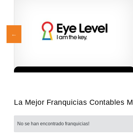
e
La diferencia es clara ¿Estas listo para un cambio? ¿Algo grande,
Solicita informacion GRATIS
emocionante y enormemente gratificante? Desde 1976, Eye Level
ha…
La Mejor Franquicias Contables 
No se han encontrado franquicias!