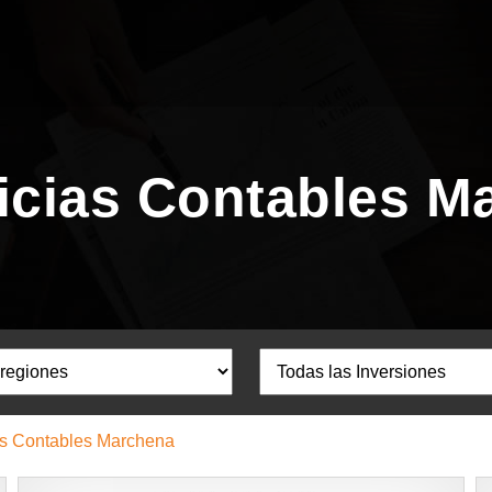
icias Contables M
as Contables Marchena