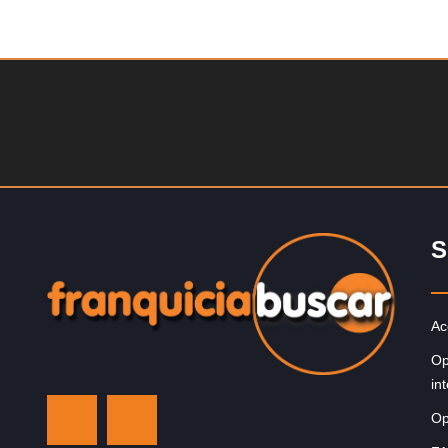
Solicite informacion GRATIS
La diferencia es clara ¿Estas listo para un cambio? ¿A
grande, emocionante y enormemente gratificante? Des
1976, Eye Level ha…
S
Ac
Op
in
Op