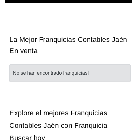
Giroscopios galardonados, fabricados al estilo ateniense ¡Únete a
Solicita informacion GRATIS
la mejor marca griega! ¡Administre su propia franquicia ateniense y
benefíciese de…
La Mejor Franquicias Contables Jaén
En venta
No se han encontrado franquicias!
Explore el mejores Franquicias
Contables Jaén con Franquicia
Buscar hoy.